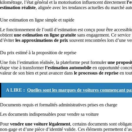
kilométrage, l’état général et la motorisation influencent directement
l’
estimation réaliste
, alignée avec les tendances actuelles du marché au
Une estimation en ligne simple et rapide
Le fonctionnement de l’outil d’estimation est conçu pour être accessibl
obtient
une estimation en ligne gratuite
sans engagement. Ce service 
d’éviter
les approximations de prix
souvent rencontrées lors d’une vent
Du prix estimé à la proposition de reprise
Une fois l’estimation réalisée, la plateforme peut formuler
une proposit
étape vise à transformer
l’estimation automobile
en opportunité concrè
valeur de son bien et peut avancer dans
le processus de reprise
en tout
A LIRE :
Quelles sont les marques de voitures commençant par 
Documents requis et formalités administratives prises en charge
Les documents indispensables pour vendre sa voiture
Pour
vendre une voiture légalement
, certains documents sont obligatoi
non-gage et d’une pièce d’identité valide. Ces éléments permettent d’a