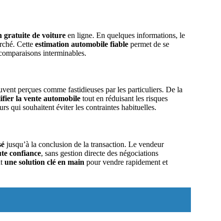
n gratuite de voiture
en ligne. En quelques informations, le
arché. Cette
estimation automobile fiable
permet de se
 comparaisons interminables.
uvent perçues comme fastidieuses par les particuliers. De la
ifier la vente automobile
tout en réduisant les risques
 qui souhaitent éviter les contraintes habituelles.
sé
jusqu’à la conclusion de la transaction. Le vendeur
ute confiance
, sans gestion directe des négociations
nt
une solution clé en main
pour vendre rapidement et