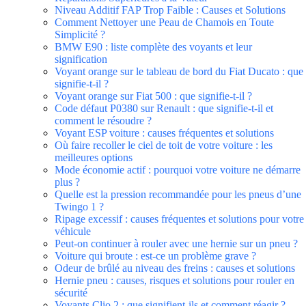
Niveau Additif FAP Trop Faible : Causes et Solutions
Comment Nettoyer une Peau de Chamois en Toute
Simplicité ?
BMW E90 : liste complète des voyants et leur
signification
Voyant orange sur le tableau de bord du Fiat Ducato : que
signifie-t-il ?
Voyant orange sur Fiat 500 : que signifie-t-il ?
Code défaut P0380 sur Renault : que signifie-t-il et
comment le résoudre ?
Voyant ESP voiture : causes fréquentes et solutions
Où faire recoller le ciel de toit de votre voiture : les
meilleures options
Mode économie actif : pourquoi votre voiture ne démarre
plus ?
Quelle est la pression recommandée pour les pneus d’une
Twingo 1 ?
Ripage excessif : causes fréquentes et solutions pour votre
véhicule
Peut-on continuer à rouler avec une hernie sur un pneu ?
Voiture qui broute : est-ce un problème grave ?
Odeur de brûlé au niveau des freins : causes et solutions
Hernie pneu : causes, risques et solutions pour rouler en
sécurité
Voyants Clio 2 : que signifient-ils et comment réagir ?