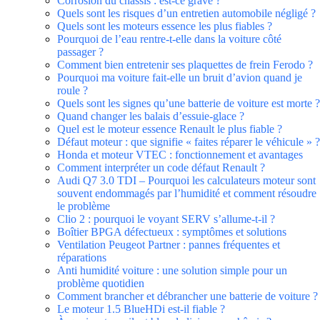
Corrosion du châssis : est-ce grave ?
Quels sont les risques d’un entretien automobile négligé ?
Quels sont les moteurs essence les plus fiables ?
Pourquoi de l’eau rentre-t-elle dans la voiture côté
passager ?
Comment bien entretenir ses plaquettes de frein Ferodo ?
Pourquoi ma voiture fait-elle un bruit d’avion quand je
roule ?
Quels sont les signes qu’une batterie de voiture est morte ?
Quand changer les balais d’essuie-glace ?
Quel est le moteur essence Renault le plus fiable ?
Défaut moteur : que signifie « faites réparer le véhicule » ?
Honda et moteur VTEC : fonctionnement et avantages
Comment interpréter un code défaut Renault ?
Audi Q7 3.0 TDI – Pourquoi les calculateurs moteur sont
souvent endommagés par l’humidité et comment résoudre
le problème
Clio 2 : pourquoi le voyant SERV s’allume-t-il ?
Boîtier BPGA défectueux : symptômes et solutions
Ventilation Peugeot Partner : pannes fréquentes et
réparations
Anti humidité voiture : une solution simple pour un
problème quotidien
Comment brancher et débrancher une batterie de voiture ?
Le moteur 1.5 BlueHDi est-il fiable ?