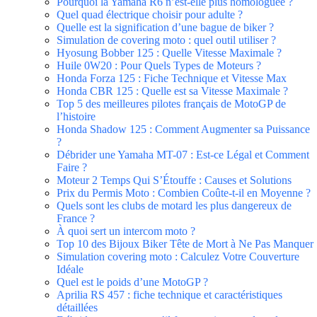
Pourquoi la Yamaha R6 n’est-elle plus homologuée ?
Quel quad électrique choisir pour adulte ?
Quelle est la signification d’une bague de biker ?
Simulation de covering moto : quel outil utiliser ?
Hyosung Bobber 125 : Quelle Vitesse Maximale ?
Huile 0W20 : Pour Quels Types de Moteurs ?
Honda Forza 125 : Fiche Technique et Vitesse Max
Honda CBR 125 : Quelle est sa Vitesse Maximale ?
Top 5 des meilleures pilotes français de MotoGP de
l’histoire
Honda Shadow 125 : Comment Augmenter sa Puissance
?
Débrider une Yamaha MT-07 : Est-ce Légal et Comment
Faire ?
Moteur 2 Temps Qui S’Étouffe : Causes et Solutions
Prix du Permis Moto : Combien Coûte-t-il en Moyenne ?
Quels sont les clubs de motard les plus dangereux de
France ?
À quoi sert un intercom moto ?
Top 10 des Bijoux Biker Tête de Mort à Ne Pas Manquer
Simulation covering moto : Calculez Votre Couverture
Idéale
Quel est le poids d’une MotoGP ?
Aprilia RS 457 : fiche technique et caractéristiques
détaillées