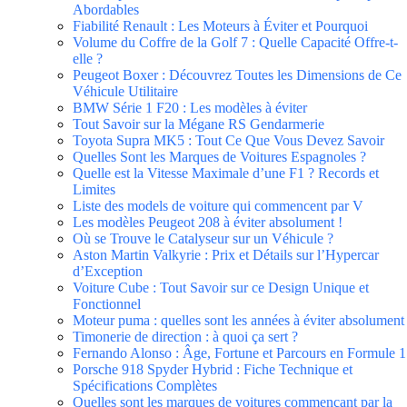
Abordables
Fiabilité Renault : Les Moteurs à Éviter et Pourquoi
Volume du Coffre de la Golf 7 : Quelle Capacité Offre-t-
elle ?
Peugeot Boxer : Découvrez Toutes les Dimensions de Ce
Véhicule Utilitaire
BMW Série 1 F20 : Les modèles à éviter
Tout Savoir sur la Mégane RS Gendarmerie
Toyota Supra MK5 : Tout Ce Que Vous Devez Savoir
Quelles Sont les Marques de Voitures Espagnoles ?
Quelle est la Vitesse Maximale d’une F1 ? Records et
Limites
Liste des models de voiture qui commencent par V
Les modèles Peugeot 208 à éviter absolument !
Où se Trouve le Catalyseur sur un Véhicule ?
Aston Martin Valkyrie : Prix et Détails sur l’Hypercar
d’Exception
Voiture Cube : Tout Savoir sur ce Design Unique et
Fonctionnel
Moteur puma : quelles sont les années à éviter absolument
Timonerie de direction : à quoi ça sert ?
Fernando Alonso : Âge, Fortune et Parcours en Formule 1
Porsche 918 Spyder Hybrid : Fiche Technique et
Spécifications Complètes
Quelles sont les marques de voitures commençant par la