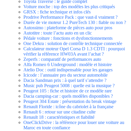
Toyota Traverse : le guide complet
Voiture moche : top des modèles les plus critiqués
GRSX : fiche technique et infos clés
Prodrive Performance Pack : que vaut-il vraiment ?
Durée de vie moteur 1.2 PureTech 130 : fiable ou non ?
Autossimo : plateforme de pièces auto pour pros
Autotitre : toute l’actu auto en un clic
Pédale voiture : fonctions et dysfonctionnements
One Dekra : solution de contrôle technique connectée
Calculateur moteur Opel Corsa D 1.3 CDTI : pourquoi
vérifier la référence HW03A avant l’achat ?
Zeperfs : comparatif de performances auto
Alfa Romeo 6 Underground : modèle et histoire
Atelio Doc : outil indispensable pour les garages
Icicode : l’annuaire pro du secteur automobile
Dacia Sandman prix : à quel tarif s’attendre ?
Music pub Peugeot 5008 : quelle est la musique ?
Peugeot 105 : fiche et histoire de ce modèle rare
Dacia camping-car : quels modèles disponibles ?
Peugeot 304 Estate : présentation du break vintage
Renault Floride : icône du cabriolet à la française
Renault 6 : retour sur une citadine culte
Renault 18 : caractéristiques et fiabilité
OneClickDrive : la référence pour louer une voiture au
Maroc en toute confiance