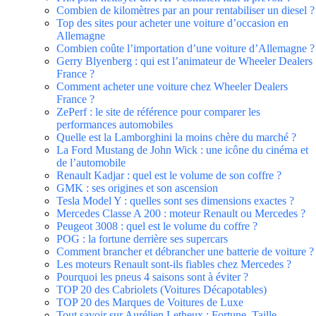
Combien de kilomètres par an pour rentabiliser un diesel ?
Top des sites pour acheter une voiture d’occasion en
Allemagne
Combien coûte l’importation d’une voiture d’Allemagne ?
Gerry Blyenberg : qui est l’animateur de Wheeler Dealers
France ?
Comment acheter une voiture chez Wheeler Dealers
France ?
ZePerf : le site de référence pour comparer les
performances automobiles
Quelle est la Lamborghini la moins chère du marché ?
La Ford Mustang de John Wick : une icône du cinéma et
de l’automobile
Renault Kadjar : quel est le volume de son coffre ?
GMK : ses origines et son ascension
Tesla Model Y : quelles sont ses dimensions exactes ?
Mercedes Classe A 200 : moteur Renault ou Mercedes ?
Peugeot 3008 : quel est le volume du coffre ?
POG : la fortune derrière ses supercars
Comment brancher et débrancher une batterie de voiture ?
Les moteurs Renault sont-ils fiables chez Mercedes ?
Pourquoi les pneus 4 saisons sont à éviter ?
TOP 20 des Cabriolets (Voitures Décapotables)
TOP 20 des Marques de Voitures de Luxe
Tout savoir sur Aurélien Letheux : Fortune, Taille,