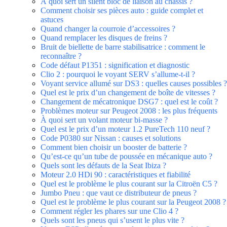
À quoi sert un silent bloc de liaison au châssis ?
Comment choisir ses pièces auto : guide complet et
astuces
Quand changer la courroie d’accessoires ?
Quand remplacer les disques de freins ?
Bruit de biellette de barre stabilisatrice : comment le
reconnaître ?
Code défaut P1351 : signification et diagnostic
Clio 2 : pourquoi le voyant SERV s’allume-t-il ?
Voyant service allumé sur DS3 : quelles causes possibles ?
Quel est le prix d’un changement de boîte de vitesses ?
Changement de mécatronique DSG7 : quel est le coût ?
Problèmes moteur sur Peugeot 2008 : les plus fréquents
À quoi sert un volant moteur bi-masse ?
Quel est le prix d’un moteur 1.2 PureTech 110 neuf ?
Code P0380 sur Nissan : causes et solutions
Comment bien choisir un booster de batterie ?
Qu’est-ce qu’un tube de poussée en mécanique auto ?
Quels sont les défauts de la Seat Ibiza ?
Moteur 2.0 HDi 90 : caractéristiques et fiabilité
Quel est le problème le plus courant sur la Citroën C5 ?
Jumbo Pneu : que vaut ce distributeur de pneus ?
Quel est le problème le plus courant sur la Peugeot 2008 ?
Comment régler les phares sur une Clio 4 ?
Quels sont les pneus qui s’usent le plus vite ?