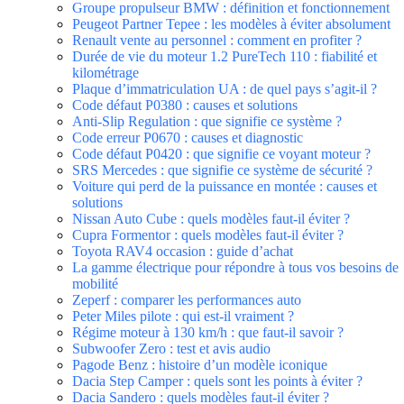
Groupe propulseur BMW : définition et fonctionnement
Peugeot Partner Tepee : les modèles à éviter absolument
Renault vente au personnel : comment en profiter ?
Durée de vie du moteur 1.2 PureTech 110 : fiabilité et
kilométrage
Plaque d’immatriculation UA : de quel pays s’agit-il ?
Code défaut P0380 : causes et solutions
Anti-Slip Regulation : que signifie ce système ?
Code erreur P0670 : causes et diagnostic
Code défaut P0420 : que signifie ce voyant moteur ?
SRS Mercedes : que signifie ce système de sécurité ?
Voiture qui perd de la puissance en montée : causes et
solutions
Nissan Auto Cube : quels modèles faut-il éviter ?
Cupra Formentor : quels modèles faut-il éviter ?
Toyota RAV4 occasion : guide d’achat
La gamme électrique pour répondre à tous vos besoins de
mobilité
Zeperf : comparer les performances auto
Peter Miles pilote : qui est-il vraiment ?
Régime moteur à 130 km/h : que faut-il savoir ?
Subwoofer Zero : test et avis audio
Pagode Benz : histoire d’un modèle iconique
Dacia Step Camper : quels sont les points à éviter ?
Dacia Sandero : quels modèles faut-il éviter ?