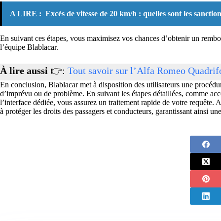
A LIRE :
Excès de vitesse de 20 km/h : quelles sont les sanction
En suivant ces étapes, vous maximisez vos chances d’obtenir un rembours
l’équipe Blablacar.
À lire aussi
👉:
Tout savoir sur l’Alfa Romeo Quadrif
En conclusion, Blablacar met à disposition des utilisateurs une procé
d’imprévu ou de problème. En suivant les étapes détaillées, comme acc
l’interface dédiée, vous assurez un traitement rapide de votre requête.
à protéger les droits des passagers et conducteurs, garantissant ainsi un