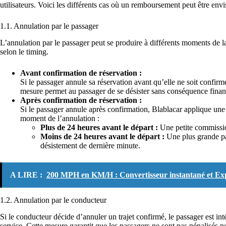
utilisateurs. Voici les différents cas où un remboursement peut être envi
1.1. Annulation par le passager
L’annulation par le passager peut se produire à différents moments de l
selon le timing.
Avant confirmation de réservation :
Si le passager annule sa réservation avant qu’elle ne soit confir
mesure permet au passager de se désister sans conséquence financ
Après confirmation de réservation :
Si le passager annule après confirmation, Blablacar applique une
moment de l’annulation :
Plus de 24 heures avant le départ :
Une petite commission
Moins de 24 heures avant le départ :
Une plus grande pa
désistement de dernière minute.
A LIRE :
200 MPH en KM/H : Convertisseur instantané et Exp
1.2. Annulation par le conducteur
Si le conducteur décide d’annuler un trajet confirmé, le passager est in
service. Cette mesure garantit que les passagers ne sont pas pénalisés 