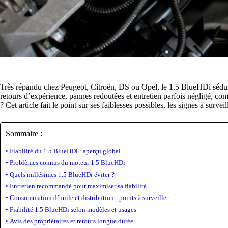
Très répandu chez Peugeot, Citroën, DS ou Opel, le 1.5 BlueHDi séduit p
retours d’expérience, pannes redoutées et entretien parfois négligé, com
? Cet article fait le point sur ses faiblesses possibles, les signes à surve
Sommaire :
Fiabilité du 1.5 BlueHDi : aperçu global
Problèmes connus du moteur 1.5 BlueHDi
Quels millésimes 1.5 BlueHDi éviter ?
Entretien recommandé pour maximiser sa fiabilité
Consommation d’huile et distribution : points à surveiller
Fiabilité 1.5 BlueHDi selon modèles et usages
Avis des propriétaires et retours longue durée