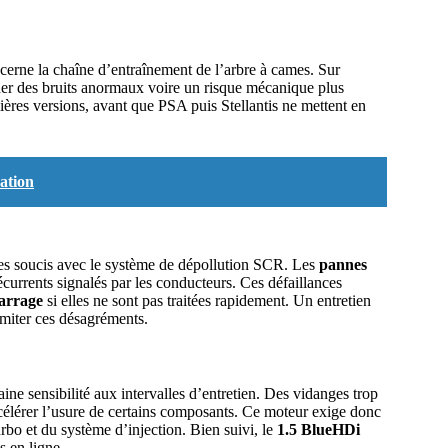
erne la chaîne d’entraînement de l’arbre à cames. Sur
ner des bruits anormaux voire un risque mécanique plus
mières versions, avant que PSA puis Stellantis ne mettent en
cation
es soucis avec le système de dépollution SCR. Les
pannes
écurrents signalés par les conducteurs. Ces défaillances
arrage
si elles ne sont pas traitées rapidement. Un entretien
limiter ces désagréments.
ine sensibilité aux intervalles d’entretien. Des vidanges trop
célérer l’usure de certains composants. Ce moteur exige donc
urbo et du système d’injection. Bien suivi, le
1.5 BlueHDi
s en ligne.