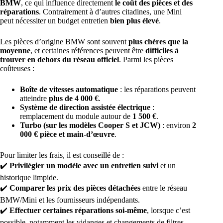
BMW
, ce qui influence directement
le coût des pièces et des
réparations
. Contrairement à d’autres citadines, une Mini
peut nécessiter un budget entretien
bien plus élevé
.
Les pièces d’origine BMW sont souvent
plus chères que la
moyenne
, et certaines références peuvent être
difficiles à
trouver en dehors du réseau officiel
. Parmi les pièces
coûteuses :
Boîte de vitesses automatique
: les réparations peuvent
atteindre
plus de 4 000 €
.
Système de direction assistée électrique
:
remplacement du module autour de
1 500 €
.
Turbo (sur les modèles Cooper S et JCW)
: environ
2
000 € pièce et main-d’œuvre
.
Pour limiter les frais, il est conseillé de :
✔️
Privilégier un modèle avec un entretien suivi
et un
historique limpide.
✔️
Comparer les prix des pièces détachées
entre le réseau
BMW/Mini et les fournisseurs indépendants.
✔️
Effectuer certaines réparations soi-même
, lorsque c’est
possible, notamment les vidanges et changements de filtres.