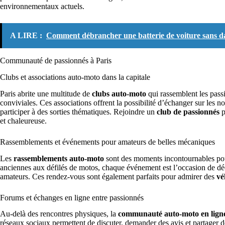
environnementaux actuels.
A LIRE :
Comment débrancher une batterie de voiture sans d
Communauté de passionnés à Paris
Clubs et associations auto-moto dans la capitale
Paris abrite une multitude de
clubs auto-moto
qui rassemblent les pass
conviviales. Ces associations offrent la possibilité d’échanger sur les n
participer à des sorties thématiques. Rejoindre un
club de passionnés
p
et chaleureuse.
Rassemblements et événements pour amateurs de belles mécaniques
Les
rassemblements auto-moto
sont des moments incontournables pour
anciennes aux défilés de motos, chaque événement est l’occasion de dé
amateurs. Ces rendez-vous sont également parfaits pour admirer des
vé
Forums et échanges en ligne entre passionnés
Au-delà des rencontres physiques, la
communauté auto-moto en lign
réseaux sociaux permettent de discuter, demander des avis et partager 