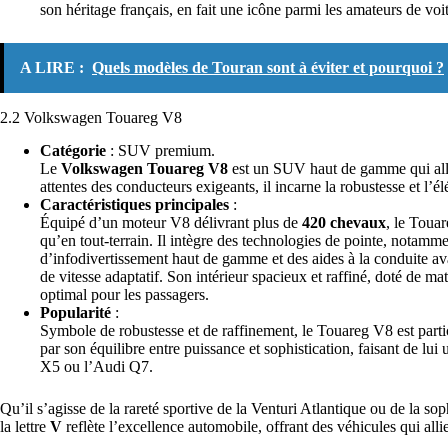
son héritage français, en fait une icône parmi les amateurs de voit
A LIRE :
Quels modèles de Touran sont à éviter et pourquoi ?
2.2 Volkswagen Touareg V8
Catégorie
: SUV premium.
Le
Volkswagen Touareg V8
est un SUV haut de gamme qui alli
attentes des conducteurs exigeants, il incarne la robustesse et l’
Caractéristiques principales
:
Équipé d’un moteur V8 délivrant plus de
420 chevaux
, le Toua
qu’en tout-terrain. Il intègre des technologies de pointe, nota
d’infodivertissement haut de gamme et des aides à la conduite av
de vitesse adaptatif. Son intérieur spacieux et raffiné, doté de m
optimal pour les passagers.
Popularité
:
Symbole de robustesse et de raffinement, le Touareg V8 est part
par son équilibre entre puissance et sophistication, faisant de l
X5 ou l’Audi Q7.
Qu’il s’agisse de la rareté sportive de la Venturi Atlantique ou de la
la lettre
V
reflète l’excellence automobile, offrant des véhicules qui al