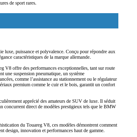
ures de sport rares.
e luxe, puissance et polyvalence. Conçu pour répondre aux
élégance caractéristiques de la marque allemande.
reg V8 offre des performances exceptionnelles, tant sur route
mment une suspension pneumatique, un système
ancées, comme l’assistance au stationnement ou le régulateur
atériaux premium comme le cuir et le bois, garantit un confort
iculièrement apprécié des amateurs de SUV de luxe. Il séduit
ui un concurrent direct de modèles prestigieux tels que le BMW
 sophistication du Touareg V8, ces modèles démontrent comment
lient design, innovation et performances haut de gamme.