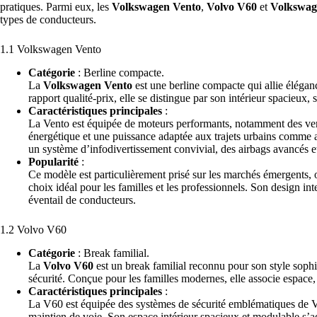
pratiques. Parmi eux, les
Volkswagen Vento
,
Volvo V60
et
Volkswag
types de conducteurs.
1.1 Volkswagen Vento
Catégorie
: Berline compacte.
La
Volkswagen Vento
est une berline compacte qui allie élégan
rapport qualité-prix, elle se distingue par son intérieur spacieux, 
Caractéristiques principales
:
La Vento est équipée de moteurs performants, notamment des versi
énergétique et une puissance adaptée aux trajets urbains comme 
un système d’infodivertissement convivial, des airbags avancés et 
Popularité
:
Ce modèle est particulièrement prisé sur les marchés émergents, o
choix idéal pour les familles et les professionnels. Son design int
éventail de conducteurs.
1.2 Volvo V60
Catégorie
: Break familial.
La
Volvo V60
est un break familial reconnu pour son style sophi
sécurité. Conçue pour les familles modernes, elle associe espace,
Caractéristiques principales
:
La V60 est équipée des systèmes de sécurité emblématiques de Vol
maintien de voie. Son espace intérieur spacieux et modulable s’a