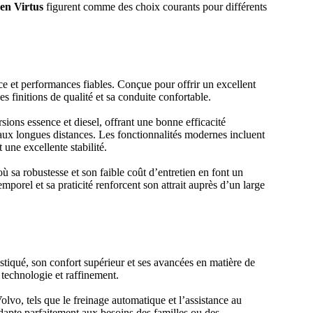
en Virtus
figurent comme des choix courants pour différents
ce et performances fiables. Conçue pour offrir un excellent
ses finitions de qualité et sa conduite confortable.
ons essence et diesel, offrant une bonne efficacité
aux longues distances. Les fonctionnalités modernes incluent
une excellente stabilité.
ù sa robustesse et son faible coût d’entretien en font un
emporel et sa praticité renforcent son attrait auprès d’un large
stiqué, son confort supérieur et ses avancées en matière de
 technologie et raffinement.
vo, tels que le freinage automatique et l’assistance au
dapte parfaitement aux besoins des familles ou des