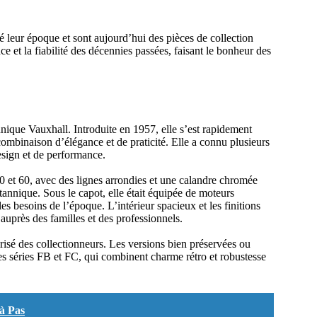
 leur époque et sont aujourd’hui des pièces de collection
ce et la fiabilité des décennies passées, faisant le bonheur des
nnique Vauxhall. Introduite en 1957, elle s’est rapidement
mbinaison d’élégance et de praticité. Elle a connu plusieurs
esign et de performance.
50 et 60, avec des lignes arrondies et une calandre chromée
itannique. Sous le capot, elle était équipée de moteurs
es besoins de l’époque. L’intérieur spacieux et les finitions
 auprès des familles et des professionnels.
isé des collectionneurs. Les versions bien préservées ou
es séries FB et FC, qui combinent charme rétro et robustesse
 à Pas