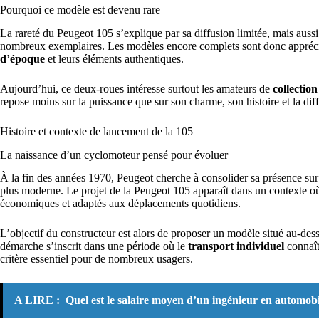
Pourquoi ce modèle est devenu rare
La rareté du Peugeot 105 s’explique par sa diffusion limitée, mais aussi 
nombreux exemplaires. Les modèles encore complets sont donc appréciés
d’époque
et leurs éléments authentiques.
Aujourd’hui, ce deux-roues intéresse surtout les amateurs de
collectio
repose moins sur la puissance que sur son charme, son histoire et la dif
Histoire et contexte de lancement de la 105
La naissance d’un cyclomoteur pensé pour évoluer
À la fin des années 1970, Peugeot cherche à consolider sa présence s
plus moderne. Le projet de la Peugeot 105 apparaît dans un contexte où 
économiques et adaptés aux déplacements quotidiens.
L’objectif du constructeur est alors de proposer un modèle situé au-dessu
démarche s’inscrit dans une période où le
transport individuel
connaît
critère essentiel pour de nombreux usagers.
A LIRE :
Quel est le salaire moyen d’un ingénieur en automobi