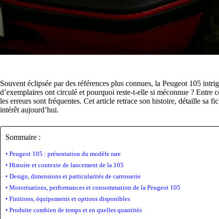
Souvent éclipsée par des références plus connues, la Peugeot 105 intrig
d’exemplaires ont circulé et pourquoi reste-t-elle si méconnue ? Entre co
les erreurs sont fréquentes. Cet article retrace son histoire, détaille sa 
intérêt aujourd’hui.
Sommaire :
Peugeot 105 : présentation du modèle rare
Histoire et contexte de lancement de la 105
Design, dimensions et particularités de carrosserie
Motorisations, performances et consommation de la Peugeot 105
Finitions, équipements et options disponibles
Produite combien de temps et en quelles quantités