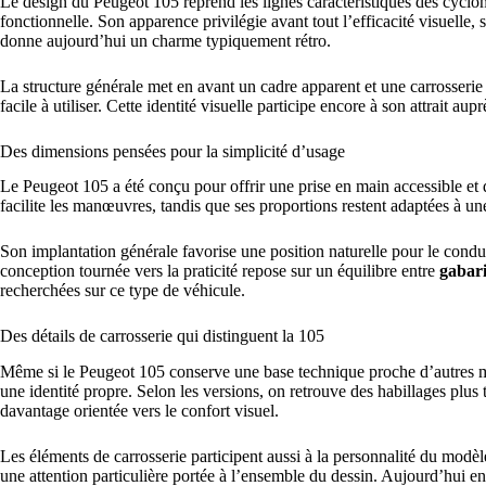
Le design du Peugeot 105 reprend les lignes caractéristiques des cycl
fonctionnelle. Son apparence privilégie avant tout l’efficacité visuelle, 
donne aujourd’hui un charme typiquement rétro.
La structure générale met en avant un cadre apparent et une carrosserie 
facile à utiliser. Cette identité visuelle participe encore à son attrait a
Des dimensions pensées pour la simplicité d’usage
Le Peugeot 105 a été conçu pour offrir une prise en main accessible et
facilite les manœuvres, tandis que ses proportions restent adaptées à une 
Son implantation générale favorise une position naturelle pour le conduc
conception tournée vers la praticité repose sur un équilibre entre
gabar
recherchées sur ce type de véhicule.
Des détails de carrosserie qui distinguent la 105
Même si le Peugeot 105 conserve une base technique proche d’autres m
une identité propre. Selon les versions, on retrouve des habillages plus t
davantage orientée vers le confort visuel.
Les éléments de carrosserie participent aussi à la personnalité du modè
une attention particulière portée à l’ensemble du dessin. Aujourd’hui en