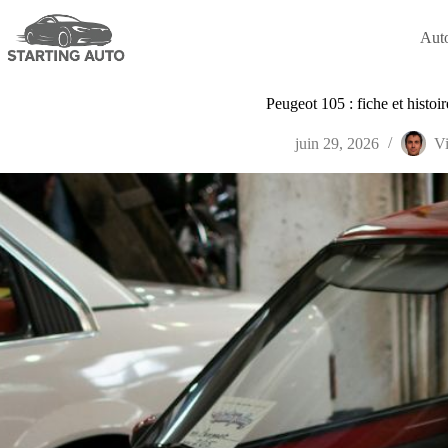
Passer
au
Aut
contenu
Peugeot 105 : fiche et histoi
juin 29, 2026
Vi