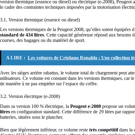
version thermique (essence ou diesel) ou électrique (e-2008), Peugeot 
le cadre des contraintes techniques imposées par la motorisation électri
3.1. Version thermique (essence ou diesel)
Les versions thermiques de la Peugeot 2008, qu’elles soient équipées d
standard de 434 litres
. Cette capacité généreuse répond aux besoins d’u
courses, des bagages ou du matériel de sport.
A LIRE :
Les voitures de Cristiano Ronaldo : Une collection l
Avec les sièges arrière rabattus, le volume total de chargement peut att
utilisateurs. Ce volume est constant dans les versions thermiques, car le
de manière à ne pas empiéter sur l’espace du coffre.
3.2. Version électrique (e-2008)
Dans sa version 100 % électrique, la
Peugeot e-2008
propose un volume
litres
en configuration standard. Cette différence de 29 litres par rappo
batteries, situées sous le plancher.
Bien que légèrement inférieur, ce volume reste
très compétitif
dans la 