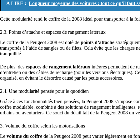
A LIRE :
Longueur moyenne des voitures : tout ce qu’il faut s
Cette modularité rend le coffre de la 2008 idéal pour transporter à la f
2.3. Points d’attache et espaces de rangement latéraux
Le coffre de la Peugeot 2008 est doté de
points d’attache
stratégiqueme
transportés à l’aide de sangles ou de filets. Cela évite que les charges 
tranquillité.
De plus, des
espaces de rangement latéraux
intégrés permettent de ra
d’entretien ou des câbles de recharge (pour les versions électriques). C
organisé, en évitant le désordre causé par les petits accessoires.
2.4. Une modularité pensée pour le quotidien
Grâce à ces fonctionnalités bien pensées, la Peugeot 2008 s’impose c
coffre modulable, combiné à des solutions de rangement intelligentes, 
urbains ou aventuriers. Ce souci du détail fait de la Peugeot 2008 un véh
3. Volume du coffre selon les motorisations
Le
volume du coffre
de la Peugeot 2008 peut varier légèrement en fon