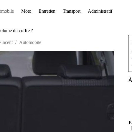
omobile
Moto
Entretien
Transport
Administratif
volume du coffre ?
Vincent
Automobile
À
P