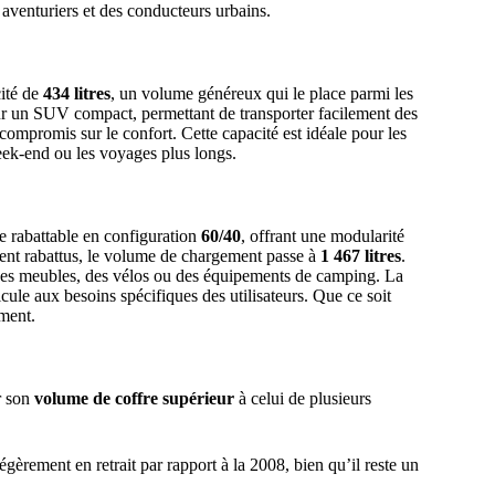
 aventuriers et des conducteurs urbains.
cité de
434 litres
, un volume généreux qui le place parmi les
pour un SUV compact, permettant de transporter facilement des
mpromis sur le confort. Cette capacité est idéale pour les
ek-end ou les voyages plus longs.
e rabattable en configuration
60/40
, offrant une modularité
ement rabattus, le volume de chargement passe à
1 467 litres
.
 des meubles, des vélos ou des équipements de camping. La
hicule aux besoins spécifiques des utilisateurs. Que ce soit
ment.
r son
volume de coffre supérieur
à celui de plusieurs
légèrement en retrait par rapport à la 2008, bien qu’il reste un