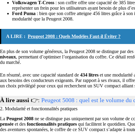
Volkswagen T-Cross
: son coffre offre une capacité de 385 litre
représenter un frein pour les utilisateurs ayant besoin de plus d’e
Ford Puma
: bien que son coffre atteigne 456 litres grâce à s
modularité que la Peugeot 2008.
A LIRE :
Peugeot 2008 : Quels Modèles Faut-il Éviter ?
En plus de son volume généreux, la Peugeot 2008 se distingue par des
niveaux
, permettant d’optimiser l’organisation du coffre. Ce détail re
du marché.
En résumé, avec une capacité standard de
434 litres
et une modularité 
aux besoins des conducteurs exigeants. Par rapport à ses rivaux, il offre
un choix privilégié pour ceux qui recherchent un SUV compact alliant st
À lire aussi
👉:
Peugeot 5008 : quel est le volume du c
2. Modularité et fonctionnalités pratiques
La
Peugeot 2008
ne se distingue pas uniquement par son volume de c
pensée
et des
fonctionnalités pratiques
qui facilitent le quotidien. Qu
des aventures spontanées, le coffre de ce SUV compact s’adapte à toutes