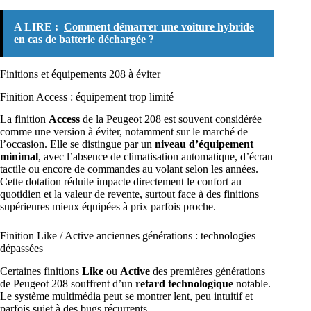
A LIRE :
Comment démarrer une voiture hybride
en cas de batterie déchargée ?
Finitions et équipements 208 à éviter
Finition Access : équipement trop limité
La finition
Access
de la Peugeot 208 est souvent considérée
comme une version à éviter, notamment sur le marché de
l’occasion. Elle se distingue par un
niveau d’équipement
minimal
, avec l’absence de climatisation automatique, d’écran
tactile ou encore de commandes au volant selon les années.
Cette dotation réduite impacte directement le confort au
quotidien et la valeur de revente, surtout face à des finitions
supérieures mieux équipées à prix parfois proche.
Finition Like / Active anciennes générations : technologies
dépassées
Certaines finitions
Like
ou
Active
des premières générations
de Peugeot 208 souffrent d’un
retard technologique
notable.
Le système multimédia peut se montrer lent, peu intuitif et
parfois sujet à des bugs récurrents.