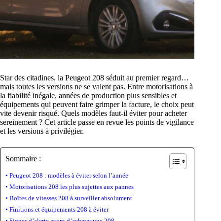
Star des citadines, la Peugeot 208 séduit au premier regard…
mais toutes les versions ne se valent pas. Entre motorisations à
la fiabilité inégale, années de production plus sensibles et
équipements qui peuvent faire grimper la facture, le choix peut
vite devenir risqué. Quels modèles faut-il éviter pour acheter
sereinement ? Cet article passe en revue les points de vigilance
et les versions à privilégier.
Sommaire :
Peugeot 208 : modèles à éviter selon l’année
Motorisations 208 les plus sujettes aux pannes
Boîtes de vitesses 208 à surveiller absolument
Finitions et équipements 208 à éviter
Signes d’alerte avant d’acheter une 208