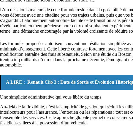
L’un des atouts majeurs de cette formule réside dans la possibilité de 
vous débutiez avec une citadine pour vos trajets urbains, puis que vos 
s’agrandit : l’abonnement automobile facilite cette transition sans péna
révèle particulièrement précieuse pour ceux qui souhaitent expérimenter
terme, une démarche encouragée par la volonté croissante de réduire s
Les formules proposées autorisent souvent une résiliation simplifiée av
minimale d’engagement. Cette liberté contraste fortement avec les contra
modification entraîne des frais substantiels. Selon une étude du Boston
trente-cinq milliards d’euros dans la prochaine décennie, témoignant
automobile.
A LIRE :
Renault Clio 3 : Date de Sortie et Évolution Historiq
Une simplicité administrative qui vous libère du temps
Au-delà de la flexibilité, c’est la simplicité de gestion qui séduit les u
interlocuteurs pour l’assurance, l’entretien ou les réparations : tout est
l’ensemble des services. Cette approche globale permet de consacrer son
fastidieuses liées à la possession d’un véhicule.