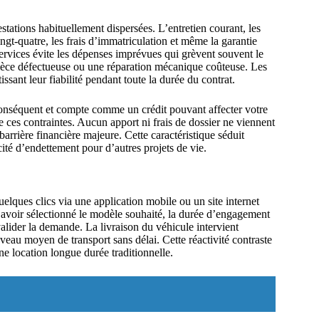
ations habituellement dispersées. L’entretien courant, les
ngt-quatre, les frais d’immatriculation et même la garantie
services évite les dépenses imprévues qui grèvent souvent le
ièce défectueuse ou une réparation mécanique coûteuse. Les
ssant leur fiabilité pendant toute la durée du contrat.
conséquent et compte comme un crédit pouvant affecter votre
 ces contraintes. Aucun apport ni frais de dossier ne viennent
 barrière financière majeure. Cette caractéristique séduit
ité d’endettement pour d’autres projets de vie.
lques clics via une application mobile ou un site internet
 avoir sélectionné le modèle souhaité, la durée d’engagement
 valider la demande. La livraison du véhicule intervient
eau moyen de transport sans délai. Cette réactivité contraste
ne location longue durée traditionnelle.