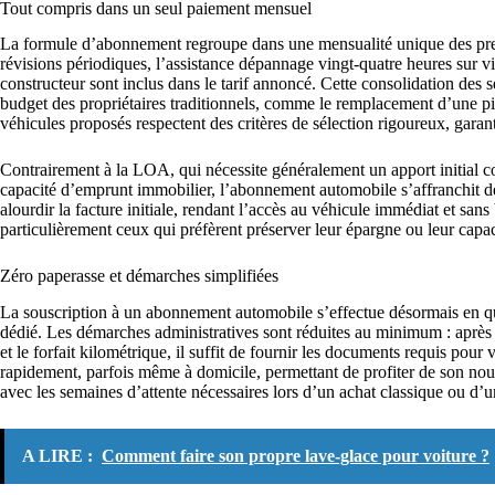
Tout compris dans un seul paiement mensuel
La formule d’abonnement regroupe dans une mensualité unique des prest
révisions périodiques, l’assistance dépannage vingt-quatre heures sur vi
constructeur sont inclus dans le tarif annoncé. Cette consolidation des 
budget des propriétaires traditionnels, comme le remplacement d’une p
véhicules proposés respectent des critères de sélection rigoureux, garanti
Contrairement à la LOA, qui nécessite généralement un apport initial 
capacité d’emprunt immobilier, l’abonnement automobile s’affranchit de
alourdir la facture initiale, rendant l’accès au véhicule immédiat et sans
particulièrement ceux qui préfèrent préserver leur épargne ou leur capac
Zéro paperasse et démarches simplifiées
La souscription à un abonnement automobile s’effectue désormais en que
dédié. Les démarches administratives sont réduites au minimum : après
et le forfait kilométrique, il suffit de fournir les documents requis pour
rapidement, parfois même à domicile, permettant de profiter de son nouv
avec les semaines d’attente nécessaires lors d’un achat classique ou d’u
A LIRE :
Comment faire son propre lave-glace pour voiture ?