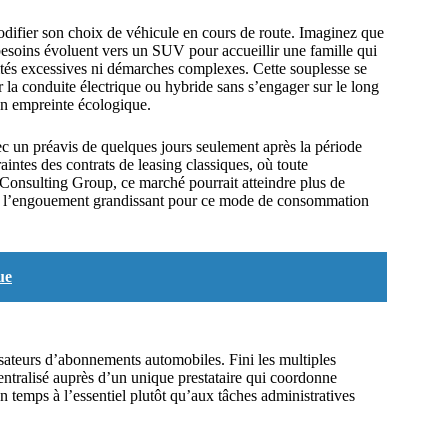
modifier son choix de véhicule en cours de route. Imaginez que
besoins évoluent vers un SUV pour accueillir une famille qui
lités excessives ni démarches complexes. Cette souplesse se
 la conduite électrique ou hybride sans s’engager sur le long
on empreinte écologique.
ec un préavis de quelques jours seulement après la période
intes des contrats de leasing classiques, où toute
 Consulting Group, ce marché pourrait atteindre plus de
 de l’engouement grandissant pour ce mode de consommation
ue
tilisateurs d’abonnements automobiles. Fini les multiples
 centralisé auprès d’un unique prestataire qui coordonne
 temps à l’essentiel plutôt qu’aux tâches administratives