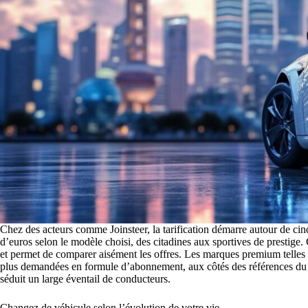
Chez des acteurs comme Joinsteer, la tarification démarre autour de cinq
d’euros selon le modèle choisi, des citadines aux sportives de prestige. C
et permet de comparer aisément les offres. Les marques premium telle
plus demandées en formule d’abonnement, aux côtés des références du
séduit un large éventail de conducteurs.
Changez de véhicule selon l’évolution de votre vie