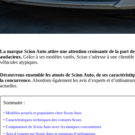
La marque Scion Auto attire une attention croissante de la part de
audacieux.
Grâce à ses modèles variés, Scion s’adresse à une clientèle
véhicules atypiques.
Découvrons ensemble les atouts de Scion Auto, de ses caractéristiq
la concurrence.
Abordons également les avis d’experts et d’utilisateu
actuelles.
Sommaire :
Modèles actuels et populaires chez Scion Auto
Caractéristiques techniques des voitures Scion
Comparaison de Scion Auto avec les marques concurrentes
Avis d’experts sur Scion Auto et opinions d’utilisateurs