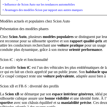
Influence de Scion Auto sur les tendances automobiles
Avantages des modèles Scion par rapport aux autres marques
Modèles actuels et populaires chez Scion Auto
Présentation des modèles phares
Chez
Scion Auto
, plusieurs
modèles populaires
se distinguent par leu
est reconnue pour sa silhouette sportive et son
rapport qualité-prix
att
attire les conducteurs recherchant une
voiture pratique
pour un usage 
conduite plus dynamique, grâce à son moteur
orienté performance
.
Scion tC : style et fonctionnalité
Le modèle
Scion tC
est l’un des véhicules les plus emblématiques de 
ce qui en fait un choix apprécié par un public jeune. Son
habitacle spa
Ce coupé compact reste une
voiture polyvalente
, adaptée aussi bien à 
Scion xB et FR-S : diversité des profils
La
Scion xB
se démarque par son
espace intérieur généreux
, idéal p
silhouette cubique assure une
bonne visibilité
et une identité forte. À l
sportive
avec son châssis équilibré et sa
maniabilité précise
. Ces deux
véhicules adaptés à des usages variés.