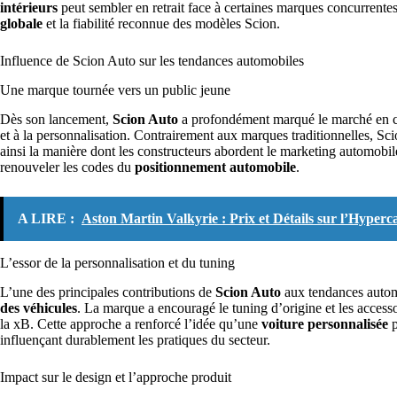
intérieurs
peut sembler en retrait face à certaines marques concurrentes
globale
et la fiabilité reconnue des modèles Scion.
Influence de Scion Auto sur les tendances automobiles
Une marque tournée vers un public jeune
Dès son lancement,
Scion Auto
a profondément marqué le marché en cib
et à la personnalisation. Contrairement aux marques traditionnelles, Sc
ainsi la manière dont les constructeurs abordent le marketing automobile
renouveler les codes du
positionnement automobile
.
A LIRE :
Aston Martin Valkyrie : Prix et Détails sur l’Hyper
L’essor de la personnalisation et du tuning
L’une des principales contributions de
Scion Auto
aux tendances automo
des véhicules
. La marque a encouragé le tuning d’origine et les acces
la xB. Cette approche a renforcé l’idée qu’une
voiture personnalisée
p
influençant durablement les pratiques du secteur.
Impact sur le design et l’approche produit