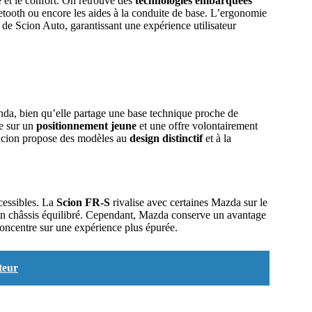
 et le confort. On retrouve des
technologies embarquées
etooth ou encore les aides à la conduite de base. L’ergonomie
de Scion Auto, garantissant une expérience utilisateur
da, bien qu’elle partage une base technique proche de
se sur un
positionnement jeune
et une offre volontairement
Scion propose des modèles au
design distinctif
et à la
cessibles. La
Scion FR-S
rivalise avec certaines Mazda sur le
 son châssis équilibré. Cependant, Mazda conserve un avantage
concentre sur une expérience plus épurée.
teur