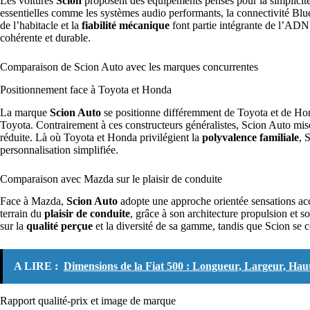
Les voitures
Scion
proposent des équipements pensés pour la simplicité
essentielles comme les systèmes audio performants, la connectivité Blu
de l’habitacle et la
fiabilité mécanique
font partie intégrante de l’ADN 
cohérente et durable.
Comparaison de Scion Auto avec les marques concurrentes
Positionnement face à Toyota et Honda
La marque
Scion Auto
se positionne différemment de Toyota et de Hon
Toyota. Contrairement à ces constructeurs généralistes, Scion Auto mi
réduite. Là où Toyota et Honda privilégient la
polyvalence familiale
, 
personnalisation simplifiée.
Comparaison avec Mazda sur le plaisir de conduite
Face à Mazda,
Scion Auto
adopte une approche orientée sensations ac
terrain du
plaisir de conduite
, grâce à son architecture propulsion et
sur la
qualité perçue
et la diversité de sa gamme, tandis que Scion se 
A LIRE :
Dimensions de la Fiat 500 : Longueur, Largeur, Hau
Rapport qualité-prix et image de marque