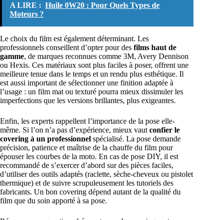
A LIRE :
Huile 0W20 : Pour Quels Types de
Moteurs ?
Le choix du film est également déterminant. Les
professionnels conseillent d’opter pour des
films haut de
gamme
, de marques reconnues comme 3M, Avery Dennison
ou Hexis. Ces matériaux sont plus faciles à poser, offrent une
meilleure tenue dans le temps et un rendu plus esthétique. Il
est aussi important de sélectionner une finition adaptée à
l’usage : un film mat ou texturé pourra mieux dissimuler les
imperfections que les versions brillantes, plus exigeantes.
Enfin, les experts rappellent l’importance de la pose elle-
même. Si l’on n’a pas d’expérience, mieux vaut
confier le
covering à un professionnel
spécialisé. La pose demande
précision, patience et maîtrise de la chauffe du film pour
épouser les courbes de la moto. En cas de pose DIY, il est
recommandé de s’exercer d’abord sur des pièces faciles,
d’utiliser des outils adaptés (raclette, sèche-cheveux ou pistolet
thermique) et de suivre scrupuleusement les tutoriels des
fabricants. Un bon covering dépend autant de la qualité du
film que du soin apporté à sa pose.