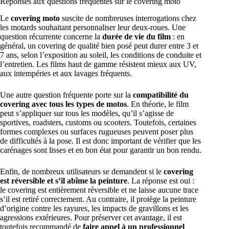
Réponses aux questions fréquentes sur le covering moto
Le
covering moto
suscite de nombreuses interrogations chez
les motards souhaitant personnaliser leur deux-roues. Une
question récurrente concerne la
durée de vie du film
: en
général, un covering de qualité bien posé peut durer entre 3 et
7 ans, selon l’exposition au soleil, les conditions de conduite et
l’entretien. Les films haut de gamme résistent mieux aux UV,
aux intempéries et aux lavages fréquents.
Une autre question fréquente porte sur la
compatibilité du
covering avec tous les types de motos
. En théorie, le film
peut s’appliquer sur tous les modèles, qu’il s’agisse de
sportives, roadsters, customs ou scooters. Toutefois, certaines
formes complexes ou surfaces rugueuses peuvent poser plus
de difficultés à la pose. Il est donc important de vérifier que les
carénages sont lisses et en bon état pour garantir un bon rendu.
Enfin, de nombreux utilisateurs se demandent si le
covering
est réversible et s’il abîme la peinture
. La réponse est oui :
le covering est entièrement réversible et ne laisse aucune trace
s’il est retiré correctement. Au contraire, il protège la peinture
d’origine contre les rayures, les impacts de gravillons et les
agressions extérieures. Pour préserver cet avantage, il est
toutefois recommandé de
faire appel à un professionnel