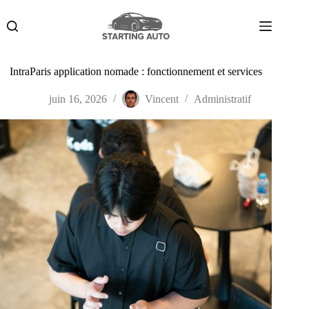
Passer
au
contenu
IntraParis application nomade : fonctionnement et services
juin 16, 2026
Vincent
Administratif